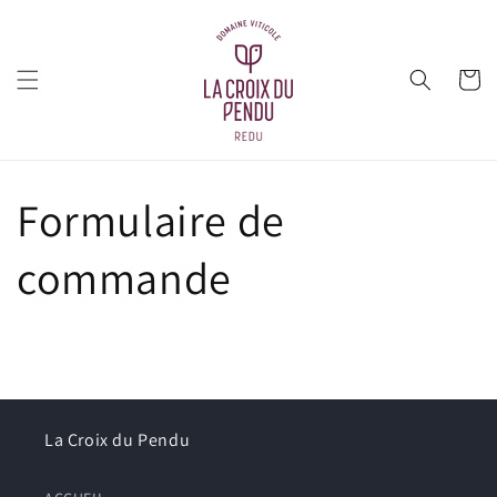
et
passer
au
contenu
Panier
Formulaire de
commande
La Croix du Pendu